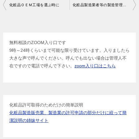
投
化粧品ＯＥＭ工場を選ぶ時に
化粧品製造業者等の製造管理及び品質管理に係る調査
稿
ナ
ビ
無料相談のZOOM入り口です
ゲ
9時～24時くらいまで可能な限り受けています。入りましたら
ー
大きな声で呼んでください。呼んでも出ない場合は管理人不
シ
在ですので電話で呼んで下さい。
zoom入り口はこちら
ョ
ン
化粧品許可取得のためだけの簡単説明
化粧品製造販売業、製造業の許可申請の部分だけに絞って簡
潔説明の姉妹サイト