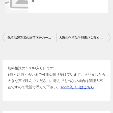
届
投
化粧品製造業の許可区分の一般と包装表示保管
大阪の化粧品手順書ひな形を使用した悲劇
稿
ナ
ビ
無料相談のZOOM入り口です
ゲ
9時～24時くらいまで可能な限り受けています。入りましたら
ー
大きな声で呼んでください。呼んでも出ない場合は管理人不
シ
在ですので電話で呼んで下さい。
zoom入り口はこちら
ョ
ン