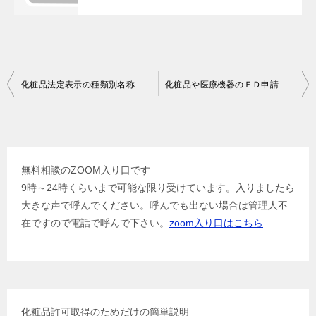
投
化粧品法定表示の種類別名称
化粧品や医療機器のＦＤ申請のデータ移行
稿
ナ
ビ
無料相談のZOOM入り口です
ゲ
9時～24時くらいまで可能な限り受けています。入りましたら
ー
大きな声で呼んでください。呼んでも出ない場合は管理人不
シ
在ですので電話で呼んで下さい。
zoom入り口はこちら
ョ
ン
化粧品許可取得のためだけの簡単説明