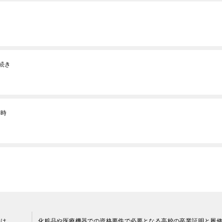
続き
い時
とは
化粧品や医療機器での資格要件で必要となる高校の卒業証明と履