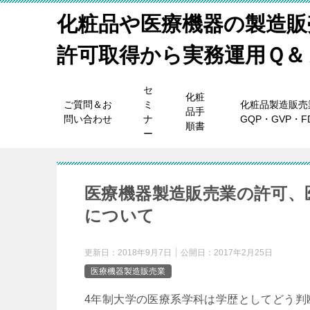
化粧品や医療機器の製造販
許可取得から実務運用Ｑ＆
セ
化粧
ご質問＆お
ミ
化粧品製造販売
品手
問い合わせ
ナ
GQP・GVP・
順書
ー
医療機器製造販売業の許可、
について
更新日：
2018年9月7日
公開日：
2017年2月25日
医療機器製造販売業
4年制大学の医療系学科は学歴としてどう判