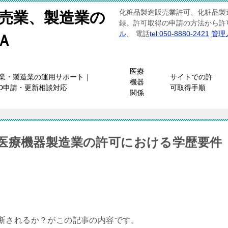
化粧品製造販売業許可、化粧品製
売業、製造業の
録。許可取得の申請の方法から許
ル
、 電話
tel:050-8880-2421
管理
Ａ
医療
業・製造業の運用サポート｜
サイトでの許
機器
FD申請・更新相談対応
可取得手順
関係
医療機器製造業の許可における学歴要件
断されるか？がこの記事の内容です。