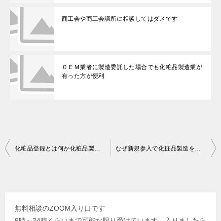
商工会や商工会議所に相談してはダメです
ＯＥＭ業者に製造委託した場合でも化粧品製造業が
有った方が便利
投
化粧品登録とは何か化粧品製造販売業とは
なぜ新規参入で化粧品製造を自社で考えるのですか
稿
ナ
ビ
無料相談のZOOM入り口です
ゲ
9時～24時くらいまで可能な限り受けています。入りましたら