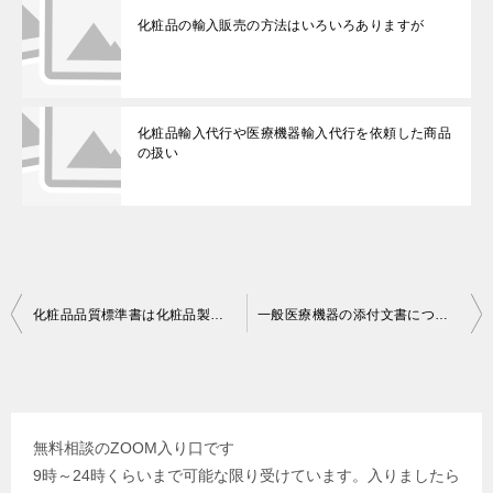
化粧品の輸入販売の方法はいろいろありますが
化粧品輸入代行や医療機器輸入代行を依頼した商品
の扱い
投
化粧品品質標準書は化粧品製造販売届を行った販売名毎に作成
一般医療機器の添付文書について
稿
ナ
ビ
無料相談のZOOM入り口です
ゲ
9時～24時くらいまで可能な限り受けています。入りましたら
ー